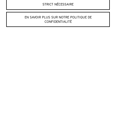
L’Échandole
Nous contacter :
STRICT NÉCESSAIRE
Le Château, CP
Billetterie
+41 (0)24 423
1401 Yverdon-les-Bains
EN SAVOIR PLUS SUR NOTRE POLITIQUE DE
65 84
Suisse
CONFIDENTIALITÉ
Administration
+41
(0)24 423 65 78
Contact
Billetterie
Le lieu
Partenaires
Technique
Entrez votre e-mail et on vous tient au
courant des prochains évènements !*