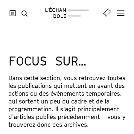
AOÛ
SEP
OCT
NOV
DÉC
JAN
FÉV
MAR
AVR
M
FOCUS SUR…
Dans cette section, vous retrouvez toutes
les publications qui mettent en avant des
actions ou des événements temporaires,
qui sortent un peu du cadre et de la
programmation. Il s’agit principalement
d’articles publiés précédemment – vous y
trouverez donc des archives.