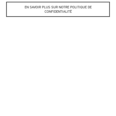
Billetterie
+41 (0)24 423
1401 Yverdon-les-Bains
EN SAVOIR PLUS SUR NOTRE POLITIQUE DE
65 84
Suisse
CONFIDENTIALITÉ
Administration
+41
(0)24 423 65 78
Contact
Billetterie
Le lieu
Partenaires
Technique
Entrez votre e-mail et on vous tient au
courant des prochains évènements !*