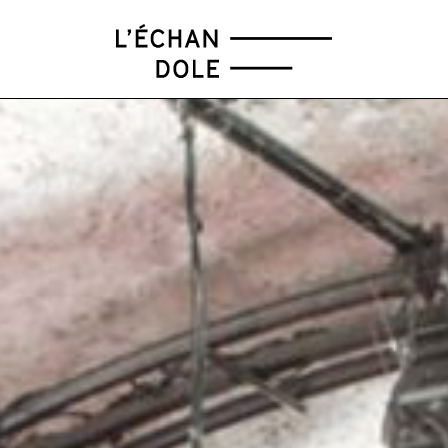
FÉV
MAR
AVR
MAI