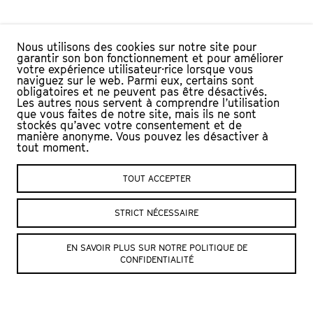
Nous utilisons des cookies sur notre site pour
garantir son bon fonctionnement et pour améliorer
votre expérience utilisateur·rice lorsque vous
naviguez sur le web. Parmi eux, certains sont
obligatoires et ne peuvent pas être désactivés.
Les autres nous servent à comprendre l’utilisation
que vous faites de notre site, mais ils ne sont
stockés qu’avec votre consentement et de
manière anonyme. Vous pouvez les désactiver à
tout moment.
TOUT ACCEPTER
L’Échandole
Nous contacter :
STRICT NÉCESSAIRE
Le Château, CP
Billetterie
+41 (0)24 423
1401 Yverdon-les-Bains
EN SAVOIR PLUS SUR NOTRE POLITIQUE DE
65 84
Suisse
CONFIDENTIALITÉ
Administration
+41
(0)24 423 65 78