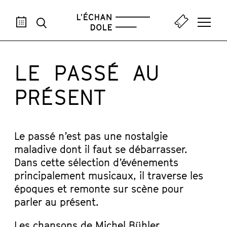
AOÛ
SEP
OCT
NOV
DÉC
JAN
FÉV
MAR
AVR
M
LE PASSÉ AU
PRÉSENT
Le passé n’est pas une nostalgie
maladive dont il faut se débarrasser.
Dans cette sélection d’événements
principalement musicaux, il traverse les
époques et remonte sur scène pour
parler au présent.
Les chansons de Michel Bühler