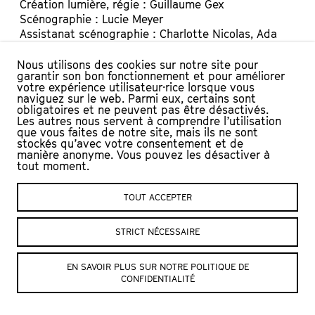
Création lumière, régie : Guillaume Gex
Scénographie : Lucie Meyer
Assistanat scénographie : Charlotte Nicolas, Ada
Beaulieu
Costumes : Augustin Rolland
Nous utilisons des cookies sur notre site pour
garantir son bon fonctionnement et pour améliorer
Administration et production : Samuel Bezençon
votre expérience utilisateur·rice lorsque vous
Production Collectif moitié moitié moitié
naviguez sur le web. Parmi eux, certains sont
Coproductions Casino Théâtre de Rolle, Les Scènes
obligatoires et ne peuvent pas être désactivés.
Les autres nous servent à comprendre l’utilisation
du Grütli Partenaires Oriental-Vevey, Théâtre 2.21,
que vous faites de notre site, mais ils ne sont
Centre de culture ABC
stockés qu’avec votre consentement et de
Soutiens Loterie Romande, Etat de Vaud, Ville de
manière anonyme. Vous pouvez les désactiver à
tout moment.
Lausanne, Pro Helvetia Fondation suisse pour la
culture, Fondation Leenaards, Corodis, Fonds
culturel SSA, Fondation Ernst Göhner, Pour-cent
TOUT ACCEPTER
culturel Migros, Fondation Michalski
© Crédit photo : Aurélia Thys
STRICT NÉCESSAIRE
EN SAVOIR PLUS SUR NOTRE POLITIQUE DE
SITE DU COLLECTIF
CONFIDENTIALITÉ