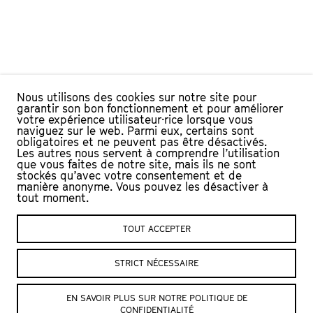
Nous utilisons des cookies sur notre site pour
garantir son bon fonctionnement et pour améliorer
votre expérience utilisateur·rice lorsque vous
naviguez sur le web. Parmi eux, certains sont
obligatoires et ne peuvent pas être désactivés.
Les autres nous servent à comprendre l’utilisation
que vous faites de notre site, mais ils ne sont
stockés qu’avec votre consentement et de
manière anonyme. Vous pouvez les désactiver à
tout moment.
TOUT ACCEPTER
L’Échandole
Nous contacter :
STRICT NÉCESSAIRE
Le Château, CP
Billetterie
+41 (0)24 423
1401 Yverdon-les-Bains
EN SAVOIR PLUS SUR NOTRE POLITIQUE DE
65 84
Suisse
CONFIDENTIALITÉ