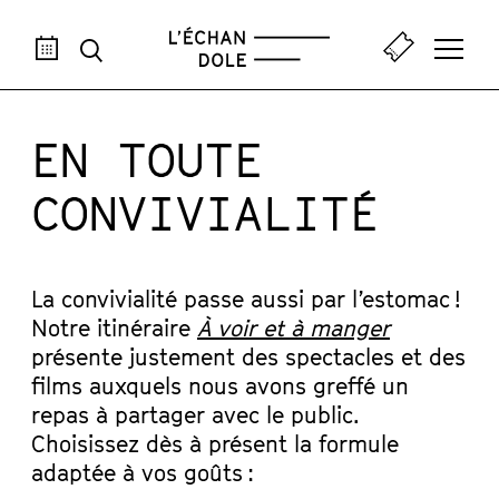
AOÛ
SEP
OCT
NOV
DÉC
JAN
FÉV
MAR
AVR
M
EN TOUTE
CONVIVIALITÉ
La convivialité passe aussi par l’estomac !
Notre itinéraire
À voir et à manger
présente justement des spectacles et des
films auxquels nous avons greffé un
repas à partager avec le public.
Choisissez dès à présent la formule
adaptée à vos goûts :