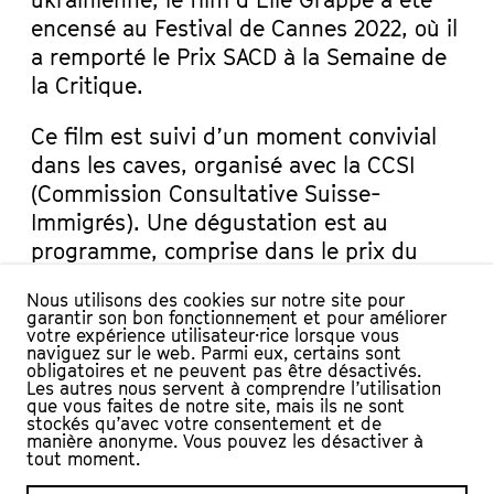
encensé au Festival de Cannes 2022, où il
a remporté le Prix SACD à la Semaine de
la Critique.
Ce film est suivi d’un moment convivial
dans les caves, organisé avec la CCSI
(Commission Consultative Suisse-
Immigrés). Une dégustation est au
programme, comprise dans le prix du
billet.
Nous utilisons des cookies sur notre site pour
garantir son bon fonctionnement et pour améliorer
APRÈS LE FILM
votre expérience utilisateur·rice lorsque vous
naviguez sur le web. Parmi eux, certains sont
obligatoires et ne peuvent pas être désactivés.
20H30 | Discussion avec Stavr Tebenko (15 ans),
Les autres nous servent à comprendre l’utilisation
Champion de boxe 2021 en Ukraine et Illya Suprun
que vous faites de notre site, mais ils ne sont
(16 ans), équipe de hockey sur glace à Yverdon-les-
stockés qu’avec votre consentement et de
manière anonyme. Vous pouvez les désactiver à
Bains.
tout moment.
Puis dégustation aux saveurs de l’Ukraine,