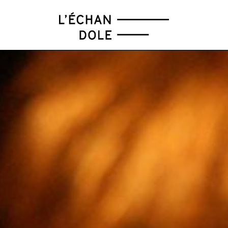
FÉV
MAR
AVR
MAI