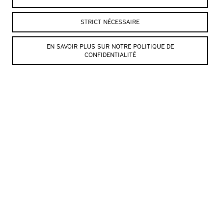
SITE DES CULTURATEURS
STRICT NÉCESSAIRE
EN SAVOIR PLUS SUR NOTRE POLITIQUE DE
CONFIDENTIALITÉ
SUIVRE L’ITINÉRAIRE
« SYSTÈME D »