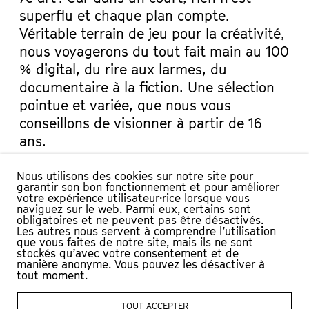
superflu et chaque plan compte.
Véritable terrain de jeu pour la créativité,
nous voyagerons du tout fait main au 100
% digital, du rire aux larmes, du
documentaire à la fiction. Une sélection
pointue et variée, que nous vous
conseillons de visionner à partir de 16
ans.
DISTRIBUTION
Nous utilisons des cookies sur notre site pour
garantir son bon fonctionnement et pour améliorer
votre expérience utilisateur·rice lorsque vous
Programmation : Les Culturateurs
naviguez sur le web. Parmi eux, certains sont
© Crédit photo Hypertrain
obligatoires et ne peuvent pas être désactivés.
Les autres nous servent à comprendre l’utilisation
que vous faites de notre site, mais ils ne sont
PRESSE
stockés qu’avec votre consentement et de
manière anonyme. Vous pouvez les désactiver à
Lire « Des Suisses à la pointe du cinéma
tout moment.
animation »,
Grand format – RTS
TOUT ACCEPTER