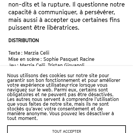
non-dits et la rupture. Il questionne notre
capacité à communiquer, à persévérer,
mais aussi à accepter que certaines fins
puissent être libératrices.
DISTRIBUTION
Texte : Marzia Celii
Mise en scène : Sophie Pasquet Racine
Jeu : Marzia Celii, Tristan Giovanoli
Musique : Marzia Celii
Nous utilisons des cookies sur notre site pour
Supervision du texte : Sophie Pasquet Racine
garantir son bon fonctionnement et pour améliorer
Création lumière : David Baumgartner
votre expérience utilisateur·rice lorsque vous
naviguez sur le web. Parmi eux, certains sont
Mixage son : Loric Mathez
obligatoires et ne peuvent pas être désactivés.
Coproduction : L’Échandole – Yverdon-les-Bains,
Les autres nous servent à comprendre l’utilisation
Théâtre de la Tournelle – Orbe
que vous faites de notre site, mais ils ne sont
stockés qu’avec votre consentement et de
Soutiens : Fonds culturel de la Société Suisse des
manière anonyme. Vous pouvez les désactiver à
Auteurs (SSA), Fondation Jürg George Bürki, Ville
tout moment.
d’Yverdon-les-Bains, Commune d’Orbe, Fondation
Ernst Göhner, Loterie Romande, Fondation Cepy
TOUT ACCEPTER