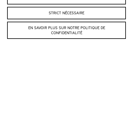
© Crédit photo : Chloé Wilhem
STRICT NÉCESSAIRE
SITE DE L’ARTISTE
EN SAVOIR PLUS SUR NOTRE POLITIQUE DE
CONFIDENTIALITÉ
© Chloé Wilhem
© Chloé Wilhem
SUIVRE L’ITINÉRAIRE
« MÉMOIRE VIVE »