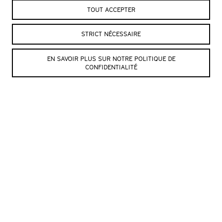
TOUT ACCEPTER
©AK Berlin
©AK Berlin
STRICT NÉCESSAIRE
EN SAVOIR PLUS SUR NOTRE POLITIQUE DE
CONFIDENTIALITÉ
SUIVRE L’ITINÉRAIRE
« TRAVERSÉES INTIMES »