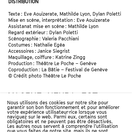
DISTRIBUTION
Texte : Eve Aouizerate, Mathilde Lyon, Dylan Poletti
Mise en scène, interprétation : Eve Aouizerate
Assistanat mise en scène : Mathilde Lyon
Regard extérieur : Dylan Poletti
Scénographie : Valeria Pacchiani
Costumes : Nathalie Egéa
Accessoires : Janice Siegrist
Maquillage, coiffure : Katrine Zingg
Production : Théâtre Le Poche – Genève
Coproduction : La Bâtie – Festival de Genève
© Crédit photo Théâtre Le Poche
YACINE NEMRA EST
Nous utilisons des cookies sur notre site pour
FAIBLE – 20H30
garantir son bon fonctionnement et pour améliorer
votre expérience utilisateur·rice lorsque vous
naviguez sur le web. Parmi eux, certains sont
« Quand j’étais petit mes parents et mes
obligatoires et ne peuvent pas être désactivés.
Les autres nous servent à comprendre l’utilisation
profs me disaient que j’étais spécial. Je
que vous faites de notre site, mais ils ne sont