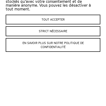
Vincent Held, Greg Leresche, Yvan Richardet,
stockés qu’avec votre consentement et de
manière anonyme. Vous pouvez les désactiver à
Bertrand Tappy, Florian Favre et quelques invité·es
tout moment.
(en alternance)
© Crédit photo : Julien Mudry
TOUT ACCEPTER
STRICT NÉCESSAIRE
SITE DE LA COMPAGNIE
EN SAVOIR PLUS SUR NOTRE POLITIQUE DE
CONFIDENTIALITÉ
© Julien Mudry
© Julien Mudry