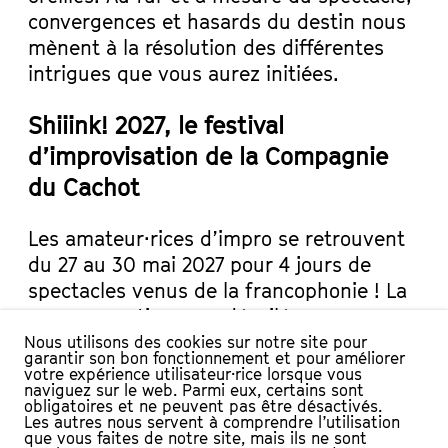
convergences et hasards du destin nous
mènent à la résolution des différentes
intrigues que vous aurez initiées.
Shiiink! 2027, le festival
d’improvisation de la Compagnie
du Cachot
Les amateur·rices d’impro se retrouvent
du 27 au 30 mai 2027 pour 4 jours de
spectacles venus de la francophonie ! La
programmation sera dévoilée au
printemps. > voir
l’édition précédente
Nous utilisons des cookies sur notre site pour
garantir son bon fonctionnement et pour améliorer
votre expérience utilisateur·rice lorsque vous
DISTRIBUTION
naviguez sur le web. Parmi eux, certains sont
obligatoires et ne peuvent pas être désactivés.
Les autres nous servent à comprendre l’utilisation
Avec : Christelle Berney, Tiphanie Bovay-Klameth,
que vous faites de notre site, mais ils ne sont