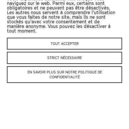
naviguez sur le web. Parmi eux, certains sont
obligatoires et ne peuvent pas être désactivés.
PRESSE
Les autres nous servent à comprendre l’utilisation
que vous faites de notre site, mais ils ne sont
Ecouter l’interview du
12h30 – RTS
, 26.05.2022
stockés qu’avec votre consentement et de
manière anonyme. Vous pouvez les désactiver à
tout moment.
SITE DES ARTISTES
TOUT ACCEPTER
STRICT NÉCESSAIRE
EN SAVOIR PLUS SUR NOTRE POLITIQUE DE
CONFIDENTIALITÉ
© Julien Mudry
© Julien Mudry