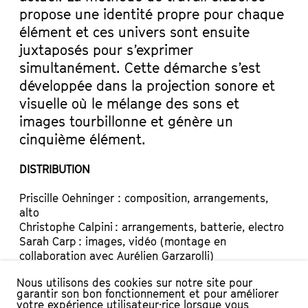
propose une identité propre pour chaque
élément et ces univers sont ensuite
juxtaposés pour s’exprimer
simultanément. Cette démarche s’est
développée dans la projection sonore et
visuelle où le mélange des sons et
images tourbillonne et génère un
cinquième élément.
DISTRIBUTION
Priscille Oehninger : composition, arrangements,
alto
Christophe Calpini : arrangements, batterie, electro
Sarah Carp : images, vidéo (montage en
collaboration avec Aurélien Garzarolli)
Marki Delachaux : vijing, mapping vidéo
Nous utilisons des cookies sur notre site pour
Production : Association Twin Arts
garantir son bon fonctionnement et pour améliorer
© Crédit photo Sarah Carp
votre expérience utilisateur·rice lorsque vous