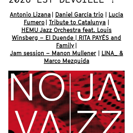
Antonio Lizana
|
Daniel García trio
|
Lucía
Fumero
|
Tribute to Catalunya
|
HEMU Jazz Orchestra feat. Louis
Winsberg – El Duende | RITA PAYÉS and
Family
|
Jam session – Manon Mullene
r
|
LINA_ &
Marco Mezquida