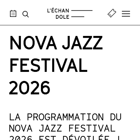
AOÛ
SEP
OCT
NOV
DÉC
JAN
FÉV
MAR
AVR
M
NOVA JAZZ
FESTIVAL
2026
LA PROGRAMMATION DU
NOVA JAZZ FESTIVAL
2026 EST DÉVOILÉE !