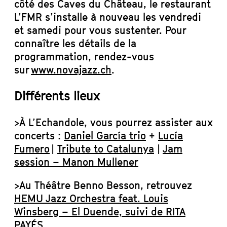
côté des Caves du Château, le restaurant
L’FMR s’installe à nouveau les vendredi
et samedi pour vous sustenter. Pour
connaître les détails de la
programmation, rendez-vous
sur
www.novajazz.ch
.
Différents lieux
>À L’Echandole, vous pourrez assister aux
concerts :
Daniel García trio
+
Lucía
Fumero
|
Tribute to Catalunya
|
Jam
session – Manon Mullene
r
>Au Théâtre Benno Besson, retrouvez
HEMU Jazz Orchestra feat. Louis
Winsberg – El Duende, suivi de RITA
PAYÉS