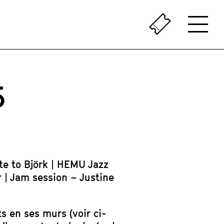
ÇA SENT LE VÉCU
LE PASSÉ AU PRÉSENT
5
ute to Björk | HEMU Jazz
r | Jam session – Justine
 en ses murs (voir ci-