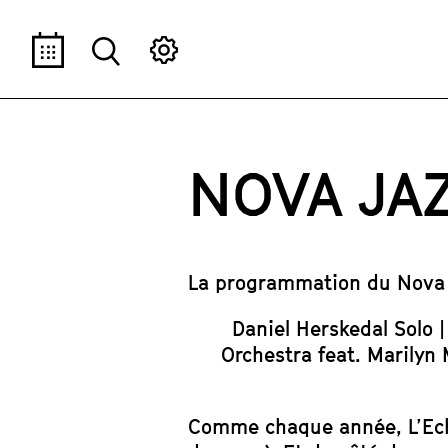
Taille du texte
AOÛ
SEP
OCT
NOV
DÉC
JAN
-
+
NOVA JAZ
La programmation du Nova J
Daniel Herskedal Solo |
Orchestra feat. Marilyn 
Comme chaque année, L’Ech