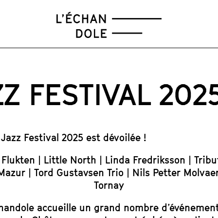
FÉV
MAR
AVR
MAI
Z FESTIVAL 202
azz Festival 2025 est dévoilée !
 Flukten | Little North | Linda Fredriksson | Trib
Mazur | Tord Gustavsen Trio | Nils Petter Molvae
Tornay
andole accueille un grand nombre d’événements