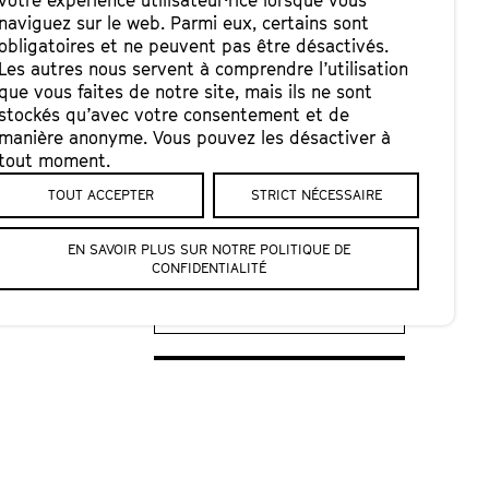
votre expérience utilisateur·rice lorsque vous
naviguez sur le web. Parmi eux, certains sont
obligatoires et ne peuvent pas être désactivés.
Les autres nous servent à comprendre l’utilisation
que vous faites de notre site, mais ils ne sont
stockés qu’avec votre consentement et de
manière anonyme. Vous pouvez les désactiver à
tout moment.
TOUT ACCEPTER
STRICT NÉCESSAIRE
Entrez votre e-mail et on vous
tient au courant des prochains
EN SAVOIR PLUS SUR NOTRE POLITIQUE DE
évènements !*
CONFIDENTIALITÉ
ENVOYER