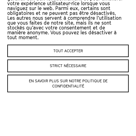
Puritans.
votre expérience utilisateur·rice lorsque vous
naviguez sur le web. Parmi eux, certains sont
obligatoires et ne peuvent pas être désactivés.
DISTRIBUTION
Les autres nous servent à comprendre l’utilisation
que vous faites de notre site, mais ils ne sont
Yazz Ahmed : Trompette
stockés qu’avec votre consentement et de
manière anonyme. Vous pouvez les désactiver à
George Crowley : Clarinette basse
tout moment.
Ralph Wyld : Vibraphone
David Manington : Basse
TOUT ACCEPTER
Martin France : Batterie
STRICT NÉCESSAIRE
EN SAVOIR PLUS SUR NOTRE POLITIQUE DE
CONFIDENTIALITÉ