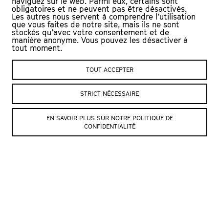
naviguez sur le web. Parmi eux, certains sont
surtout pas être, combien d’autres en
obligatoires et ne peuvent pas être désactivés.
moi me constituent?
Les autres nous servent à comprendre l’utilisation
que vous faites de notre site, mais ils ne sont
stockés qu’avec votre consentement et de
Chacune et chacun s’embarque alors
manière anonyme. Vous pouvez les désactiver à
tout moment.
dans un voyage intérieur. S’exprimant par
des séquences d’images où le soi
TOUT ACCEPTER
représenté résulte de cette rêverie
personnelle,
Autres
offre à ces jeunes
STRICT NÉCESSAIRE
gens de nouvelles amorces au réel
ouvrant le champ de la transformation. »
EN SAVOIR PLUS SUR NOTRE POLITIQUE DE
CONFIDENTIALITÉ
Florence Grivel
DISTRIBUTION
Mise en scène et conception
Audrey Cavelius
Encadrement et accompagnement des jeunes,
regard extérieur
François Burland
Participant·e·s
Mineur·e·s non accompagné·e·s et