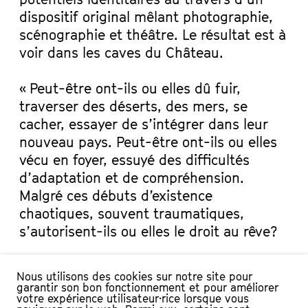
dispositif original mêlant photographie,
scénographie et théâtre. Le résultat est à
voir dans les caves du Château.
« Peut-être ont-ils ou elles dû fuir,
traverser des déserts, des mers, se
cacher, essayer de s’intégrer dans leur
nouveau pays. Peut-être ont-ils ou elles
vécu en foyer, essuyé des difficultés
d’adaptation et de compréhension.
Malgré ces débuts d’existence
chaotiques, souvent traumatiques,
s’autorisent-ils ou elles le droit au rêve?
Se rêver. Ou se cauchemarder?
Nous utilisons des cookies sur notre site pour
garantir son bon fonctionnement et pour améliorer
Qui je souhaite être, ou ne voudrais
votre expérience utilisateur·rice lorsque vous