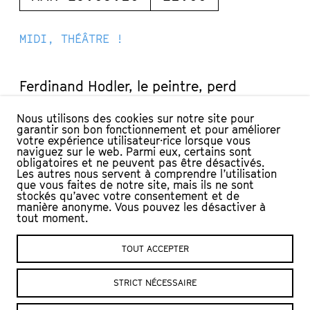
MIDI, THÉÂTRE !
Ferdinand Hodler, le peintre, perd
successivement les deux femmes de sa
Nous utilisons des cookies sur notre site pour
vie. Au génie de la peinture suisse se
garantir son bon fonctionnement et pour améliorer
substitue ici un homme giflé par le deuil,
votre expérience utilisateur·rice lorsque vous
naviguez sur le web. Parmi eux, certains sont
au bord de l’implosion. Tout ce qui vit
obligatoires et ne peuvent pas être désactivés.
Les autres nous servent à comprendre l’utilisation
finit à l’horizontale, étiré comme un
que vous faites de notre site, mais ils ne sont
paysage, couché dans le sens du lac.
stockés qu’avec votre consentement et de
manière anonyme. Vous pouvez les désactiver à
tout moment.
TOUT ACCEPTER
STRICT NÉCESSAIRE