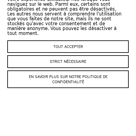
Arthur Donnot : Saxophone
naviguez sur le web. Parmi eux, certains sont
Nicolas Gerber : Piano
obligatoires et ne peuvent pas être désactivés.
Les autres nous servent à comprendre l’utilisation
André Hahne : Basse
que vous faites de notre site, mais ils ne sont
Maxence Sibille : Batterie
stockés qu’avec votre consentement et de
manière anonyme. Vous pouvez les désactiver à
© Claude Truong-Ngoc
tout moment.
TOUT ACCEPTER
STRICT NÉCESSAIRE
EN SAVOIR PLUS SUR NOTRE POLITIQUE DE
© Douglas Parsons
© Douglas Parsons
CONFIDENTIALITÉ
© Douglas Parsons
© Douglas Parsons