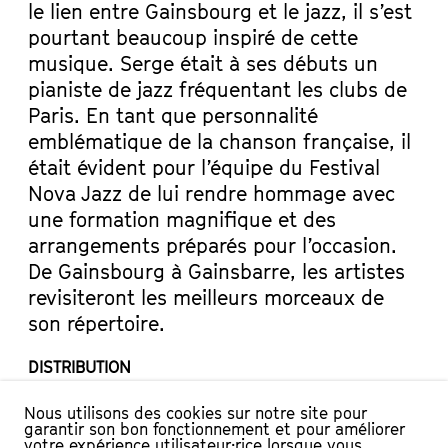
le lien entre Gainsbourg et le jazz, il s’est
pourtant beaucoup inspiré de cette
musique. Serge était à ses débuts un
pianiste de jazz fréquentant les clubs de
Paris. En tant que personnalité
emblématique de la chanson française, il
était évident pour l’équipe du Festival
Nova Jazz de lui rendre hommage avec
une formation magnifique et des
arrangements préparés pour l’occasion.
De Gainsbourg à Gainsbarre, les artistes
revisiteront les meilleurs morceaux de
son répertoire.
DISTRIBUTION
Léa Fries : Chant
Nous utilisons des cookies sur notre site pour
garantir son bon fonctionnement et pour améliorer
Zacharie Ksyk : Trompette
votre expérience utilisateur·rice lorsque vous