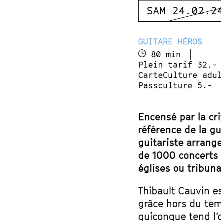
SAM 24.02.2
GUITARE HÉROS
80 min
Plein tarif 32.-
CarteCulture adu
Passculture 5.-
Encensé par la cri
référence de la g
guitariste arrang
de 1000 concerts 
églises ou tribuna
Thibault Cauvin e
grâce hors du tem
quiconque tend l’o