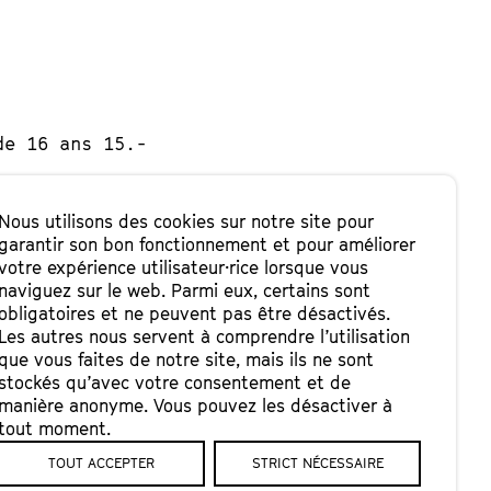
de 16 ans 15.-
Nous utilisons des cookies sur notre site pour
garantir son bon fonctionnement et pour améliorer
uvin est une
votre expérience utilisateur·rice lorsque vous
rsonnes, le
naviguez sur le web. Parmi eux, certains sont
obligatoires et ne peuvent pas être désactivés.
flant. Après plus
Les autres nous servent à comprendre l’utilisation
rdins botaniques,
que vous faites de notre site, mais ils ne sont
stockés qu’avec votre consentement et de
manière anonyme. Vous pouvez les désactiver à
t des moments de
tout moment.
ar magie,
TOUT ACCEPTER
STRICT NÉCESSAIRE