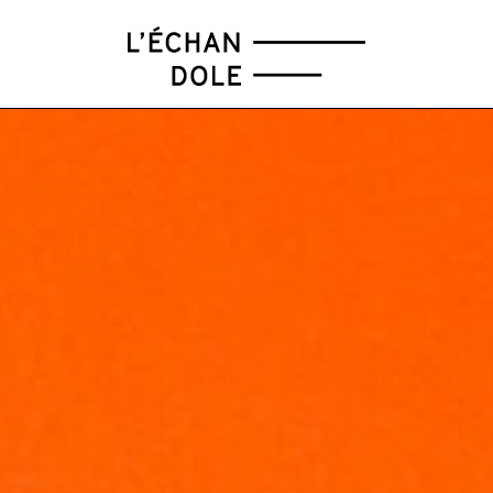
FÉV
MAR
AVR
MAI