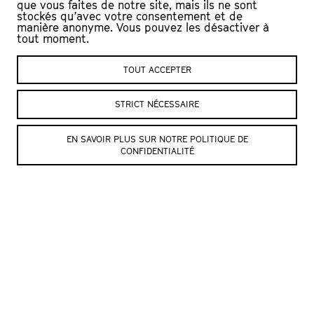
que vous faites de notre site, mais ils ne sont
partagera son récit, inspiré de ses
stockés qu’avec votre consentement et de
chansons, des paroles de ses ami·es ou
manière anonyme. Vous pouvez les désactiver à
tout moment.
de boîtes à rythme un rien
poussiéreuses.
TOUT ACCEPTER
DISTRIBUTION
STRICT NÉCESSAIRE
De et avec : Stephan Eicher
Mis en scène : François Gremaud
EN SAVOIR PLUS SUR NOTRE POLITIQUE DE
Coproduction : Théâtre de Carouge, Electric Unicorn
CONFIDENTIALITÉ
Music Production
© Crédit photo : Annik Wetter
PRESSE
Ecouter le sujet de
Vertigo
, RTS, 01.11.2024
SITE DE L’ARTISTE