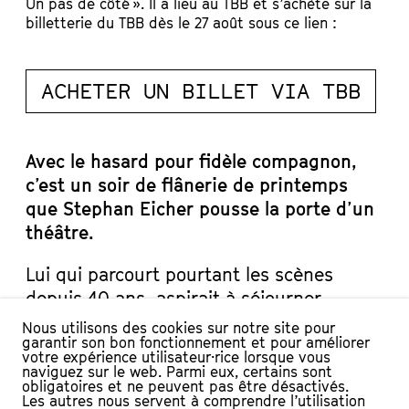
Un pas de côté ». Il a lieu au TBB et s’achète sur la
billetterie du TBB dès le 27 août sous ce lien :
ACHETER UN BILLET VIA TBB
Avec le hasard pour fidèle compagnon,
c’est un soir de flânerie de printemps
que Stephan Eicher pousse la porte d’un
théâtre.
Lui qui parcourt pourtant les scènes
depuis 40 ans, aspirait à séjourner
davantage qu’une seule soirée de concert
Nous utilisons des cookies sur notre site pour
garantir son bon fonctionnement et pour améliorer
au cœur d’un lieu qui se raconte bien des
votre expérience utilisateur·rice lorsque vous
histoires…
naviguez sur le web. Parmi eux, certains sont
obligatoires et ne peuvent pas être désactivés.
C’est donc sur la scène du TBB qu’il
Les autres nous servent à comprendre l’utilisation