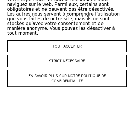
public, entre invité·e et interviewer. Aux
naviguez sur le web. Parmi eux, certains sont
obligatoires et ne peuvent pas être désactivés.
moments opportuns, elle surgit sur la
Les autres nous servent à comprendre l’utilisation
que vous faites de notre site, mais ils ne sont
scène pour en restituer des bribes, au
stockés qu’avec votre consentement et de
travers d’improvisations instantanées. En
manière anonyme. Vous pouvez les désactiver à
tout moment.
découle un spectacle complet qui prend
parfois le large, et qui permet dans le
TOUT ACCEPTER
même temps de faire plus ample
connaissance avec nos invité·es !
STRICT NÉCESSAIRE
EN SAVOIR PLUS SUR NOTRE POLITIQUE DE
CONFIDENTIALITÉ