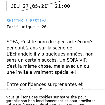
JEU 27.05.21
21:00
SHIIINK ! FESTIVAL
Tarif unique : 20.-
SOFA, c’est le nom du spectacle écumé
pendant 2 ans sur la scène de
L’Echandole il y a quelques années, non
sans un certain succès. Un SOFA VIP,
c’est la même chose, mais avec un ou
une invité·e vraiment spécial·e !
Entre confidences surprenantes et
banalités singulières, La Compagnie du
Cachot s’inspire de la discussion
Nous utilisons des cookies sur notre site pour
garantir son bon fonctionnement et pour améliorer
chaleureuse qui se tisse au coin du
votre expérience utilisateur·rice lorsque vous