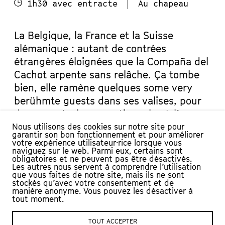
1h30 avec entracte
Au chapeau
La Belgique, la France et la Suisse
alémanique : autant de contrées
étrangères éloignées que la Compaña del
Cachot arpente sans relâche. Ça tombe
bien, elle ramène quelques some very
berühmte guests dans ses valises, pour
deux spectacles exceptionnels où l’on
parlera franglais ou schwyzerdütsch.
Nous utilisons des cookies sur notre site pour
garantir son bon fonctionnement et pour améliorer
votre expérience utilisateur·rice lorsque vous
naviguez sur le web. Parmi eux, certains sont
obligatoires et ne peuvent pas être désactivés.
Les autres nous servent à comprendre l’utilisation
DISTRIBUTION
que vous faites de notre site, mais ils ne sont
stockés qu’avec votre consentement et de
manière anonyme. Vous pouvez les désactiver à
Avec la Compaña del Cachot and some very
tout moment.
berühmte guests
TOUT ACCEPTER