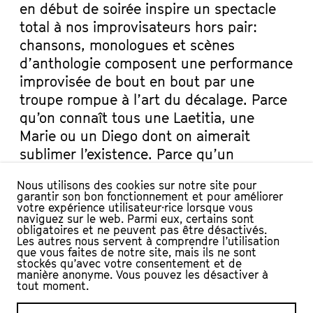
en début de soirée inspire un spectacle
total à nos improvisateurs hors pair:
chansons, monologues et scènes
d’anthologie composent une performance
improvisée de bout en bout par une
troupe rompue à l’art du décalage. Parce
qu’on connaît tous une Laetitia, une
Marie ou un Diego dont on aimerait
sublimer l’existence. Parce qu’un
spectacle vivant prend forme sous vos
Nous utilisons des cookies sur notre site pour
yeux et qu’il faut bien le baptiser.
garantir son bon fonctionnement et pour améliorer
votre expérience utilisateur·rice lorsque vous
Jubilatoire, cela pourrait être son nom.
naviguez sur le web. Parmi eux, certains sont
obligatoires et ne peuvent pas être désactivés.
La Compagnie du Cachot est en résidence
Les autres nous servent à comprendre l’utilisation
que vous faites de notre site, mais ils ne sont
à L’Échandole depuis plus de dix ans!
stockés qu’avec votre consentement et de
manière anonyme. Vous pouvez les désactiver à
Vous êtes de plus en plus nombreux à la
tout moment.
suivre, c’est pourquoi ses spectacles sont