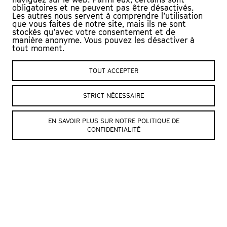
obligatoires et ne peuvent pas être désactivés.
Les autres nous servent à comprendre l’utilisation
que vous faites de notre site, mais ils ne sont
FLORIAN FAVRE TRIO
stockés qu’avec votre consentement et de
manière anonyme. Vous pouvez les désactiver à
tout moment.
À travers une écriture limpide et
originale, le pianiste Florian Favre
TOUT ACCEPTER
propose un jazz désacralisé, pop, sensible
et éruptif, une musique qui aime raconter
STRICT NÉCESSAIRE
des histoires. Dans ce quatrième album
en trio, il intègre des sonorités
EN SAVOIR PLUS SUR NOTRE POLITIQUE DE
CONFIDENTIALITÉ
électroniques qui ouvrent un nouvel
univers narratif.
DISTRIBUTION
Florian Favre : piano, synthé, compositions
Manu Hagmann : contrebasse
Arthur Alard : batterie
© Crédit photo : Dominic Büttner