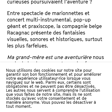
curieuses poursuivaient l’aventure ?
Entre spectacle de marionnettes et
concert multi-instrumental, pop-up
géant et praxiscope, la compagnie belge
Racagnac présente des fantaisies
visuelles, sonores et historiques, surtout
les plus farfelues.
Ma grand-mère est une aventurière
nous
parle de la place occupée par les femmes,
dans l’imaginaires des enfants et plus
Nous utilisons des cookies sur notre site pour
garantir son bon fonctionnement et pour améliorer
largement collectivement, dans la
votre expérience utilisateur·rice lorsque vous
naviguez sur le web. Parmi eux, certains sont
société. C’est un sujet de réflexion
obligatoires et ne peuvent pas être désactivés.
passionnant et complexe que la
Les autres nous servent à comprendre l’utilisation
que vous faites de notre site, mais ils ne sont
compagnie a souhaité traiter avec
stockés qu’avec votre consentement et de
manière anonyme. Vous pouvez les désactiver à
humour et de façon ludique.
tout moment.