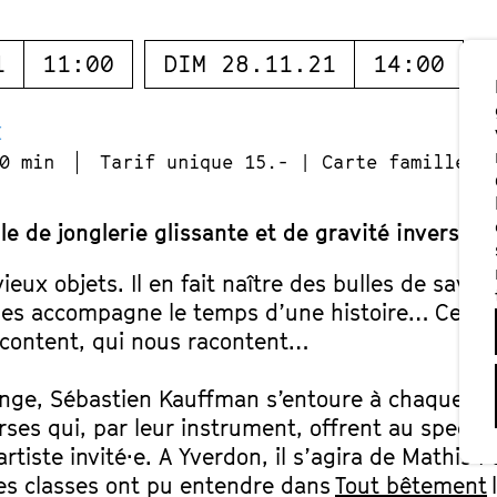
1
11:00
DIM 28.11.21
14:00
E
0 min
Tarif unique 15.- | Carte famille 1
e de jonglerie glissante et de gravité inversée !
ieux objets. Il en fait naître des bulles de savon
t les accompagne le temps d’une histoire… Ce s
acontent, qui nous racontent…
ange, Sébastien Kauffman s’entoure à chaque fo
rses qui, par leur instrument, offrent au specta
artiste invité·e. A Yverdon, il s’agira de Mathis P
es classes ont pu entendre dans
Tout bêtement