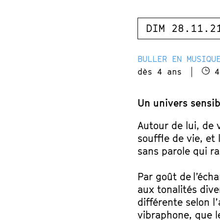
DIM 28.11.2
BULLER EN MUSIQU
dès 4 ans
4
Un univers sensibl
Autour de lui, de v
souffle de vie, e
sans parole qui r
Par goût de l’éch
aux tonalités dive
différente selon l’
vibraphone, que l