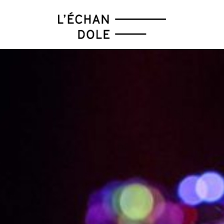
FÉV
MAR
AVR
MAI