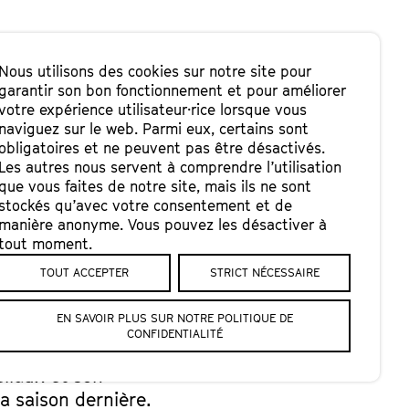
Nous utilisons des cookies sur notre site pour
garantir son bon fonctionnement et pour améliorer
votre expérience utilisateur·rice lorsque vous
naviguez sur le web. Parmi eux, certains sont
2.-
obligatoires et ne peuvent pas être désactivés.
Les autres nous servent à comprendre l’utilisation
que vous faites de notre site, mais ils ne sont
stockés qu’avec votre consentement et de
manière anonyme. Vous pouvez les désactiver à
, leur glisse un
tout moment.
ont des images
TOUT ACCEPTER
STRICT NÉCESSAIRE
EN SAVOIR PLUS SUR NOTRE POLITIQUE DE
is de musicien·nes
CONFIDENTIALITÉ
cle une couleur
ellaux et son
la saison dernière.