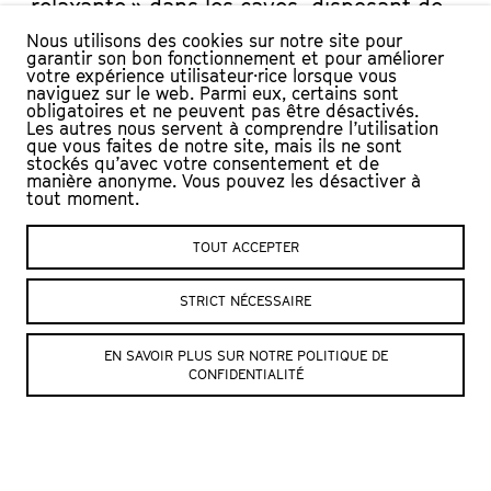
relaxante » dans les caves, disposant de
chaises longues, lumière tamisée et
Nous utilisons des cookies sur notre site pour
garantir son bon fonctionnement et pour améliorer
cocktail cotonneux durant trois soirées
votre expérience utilisateur·rice lorsque vous
(dont la dernière, en plein air dans la cour
naviguez sur le web. Parmi eux, certains sont
obligatoires et ne peuvent pas être désactivés.
du Château). L’idée étant de ralentir un
Les autres nous servent à comprendre l’utilisation
que vous faites de notre site, mais ils ne sont
peu et de prendre le temps de
stockés qu’avec votre consentement et de
(re)découvrir l’album
Music for artificial
manière anonyme. Vous pouvez les désactiver à
tout moment.
clouds
.
TOUT ACCEPTER
DISTRIBUTION
Diffusion et spatialisation de l’album
Music for
STRICT NÉCESSAIRE
artificial clouds
(sorti en 2004), The Young Gods
Commande de l’Office Fédérale de la Santé
EN SAVOIR PLUS SUR NOTRE POLITIQUE DE
Publique, pour les journées de la santé lors d’Expo
CONFIDENTIALITÉ
02 à Yverdon-les-Bains, et présentée sur l’îlot de
détente no 1.
© Crédit photo NABODIN/Shutterstock