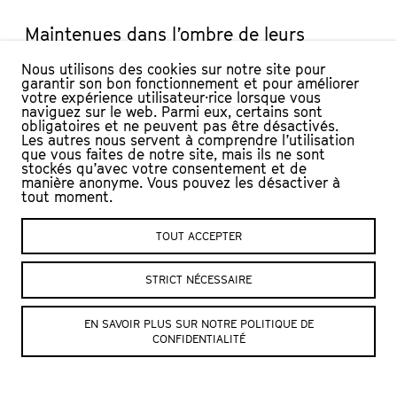
Maintenues dans l’ombre de leurs
collègues masculins et dans celle d’un
Nous utilisons des cookies sur notre site pour
pays en proie à de profondes inégalités et
garantir son bon fonctionnement et pour améliorer
votre expérience utilisateur·rice lorsque vous
à la ségrégation raciale, leur histoire
naviguez sur le web. Parmi eux, certains sont
longtemps restée méconnue fait
obligatoires et ne peuvent pas être désactivés.
Les autres nous servent à comprendre l’utilisation
désormais l’objet d’un film. Une
que vous faites de notre site, mais ils ne sont
stockés qu’avec votre consentement et de
inspiration pour toutes les petites filles
manière anonyme. Vous pouvez les désactiver à
qui se rêvent ingénieure ou cosmonaute!
tout moment.
Cette thématique fera d’ailleurs l’objet
TOUT ACCEPTER
d’un autre spectacle à voir en novembre :
Protocole V.A.L.E.N.T.I.N.A
, accessible dès
STRICT NÉCESSAIRE
10 ans.
Etats-Unis, 2017
EN SAVOIR PLUS SUR NOTRE POLITIQUE DE
CONFIDENTIALITÉ