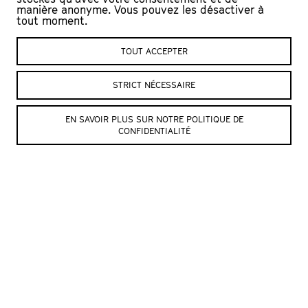
aussi leur film-improvisé «
Poisson Rouge
»
manière anonyme. Vous pouvez les désactiver à
tout moment.
dimanche à 11h, au Cinéma Bel-Air.
TOUT ACCEPTER
STRICT NÉCESSAIRE
EN SAVOIR PLUS SUR NOTRE POLITIQUE DE
2018 © Julien Mudry
2018 © Julien Mudry
CONFIDENTIALITÉ