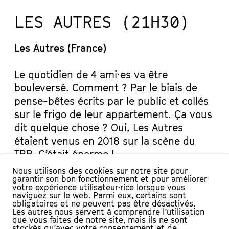
LES AUTRES (21H30)
Les Autres (France)
Le quotidien de 4 ami·es va être
bouleversé. Comment ? Par le biais de
pense-bêtes écrits par le public et collés
sur le frigo de leur appartement. Ça vous
dit quelque chose ? Oui, Les Autres
étaient venus en 2018 sur la scène du
TBB. C’était énorme !
Cette année, ils vous présentent une
Nous utilisons des cookies sur notre site pour
garantir son bon fonctionnement et pour améliorer
nouvelle création totalement improvisée !
votre expérience utilisateur·rice lorsque vous
naviguez sur le web. Parmi eux, certains sont
EN LIEN
obligatoires et ne peuvent pas être désactivés.
Les autres nous servent à comprendre l’utilisation
que vous faites de notre site, mais ils ne sont
Dans le cadre du Festival, Les Autres présentent
stockés qu’avec votre consentement et de