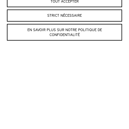
TOUT ACCEPTER
Création et jeu
Odile Cantero, Alain Borek
STRICT NÉCESSAIRE
WWW.ODILECANTERO.COM/CIE-
EN SAVOIR PLUS SUR NOTRE POLITIQUE DE
PREDUM
CONFIDENTIALITÉ