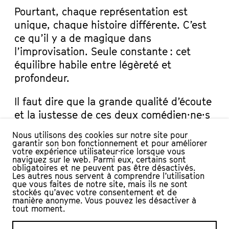
Pourtant, chaque représentation est
unique, chaque histoire différente. C’est
ce qu’il y a de magique dans
l’improvisation. Seule constante : cet
équilibre habile entre légèreté et
profondeur.
Il faut dire que la grande qualité d’écoute
et la justesse de ces deux comédien·ne·s
y est pour beaucoup. Nous en sommes
Nous utilisons des cookies sur notre site pour
convaincu.·e.·s, puisqu’Odile et Alain
garantir son bon fonctionnement et pour améliorer
votre expérience utilisateur·rice lorsque vous
passent régulièrement par L’Echandole.
naviguez sur le web. Parmi eux, certains sont
Les 6 et 7 mars, vous pourrez d’ailleurs
obligatoires et ne peuvent pas être désactivés.
Les autres nous servent à comprendre l’utilisation
découvrir la nouvelle création tout public
que vous faites de notre site, mais ils ne sont
stockés qu’avec votre consentement et de
de ce dernier, Boucle d’or 2021.
manière anonyme. Vous pouvez les désactiver à
tout moment.
DISTRIBUTION