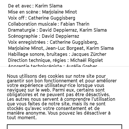
De et avec : Karim Slama
Mise en scène : Marjolaine Minot
Voix off : Catherine Guggisberg
Collaboration musicale : Fabian Tharin
Dramaturgie : David Deppierraz, Karim Slama
Scénographie : David Deppierraz
Voix enregistrées : Catherine Guggisberg,
Marjolaine Minot, Jean-Luc Borgeat, Karim Slama
Habillage sonore, bruitages : Jacques Zürcher
Direction technique, régies : Michaël Rigolet
Apprentie techniscéniste : Aurélie Greber
Construction décor : Denis Correvon
Nous utilisons des cookies sur notre site pour
Conception effets techniques : Loann Gaillard
garantir son bon fonctionnement et pour améliorer
Costumes, décoration : Virginie Aucaine
votre expérience utilisateur·rice lorsque vous
naviguez sur le web. Parmi eux, certains sont
Administration : Fabienne Ortega
obligatoires et ne peuvent pas être désactivés.
Photographie, graphisme : Claude Dussez
Les autres nous servent à comprendre l’utilisation
Presse : Katia Staehli
que vous faites de notre site, mais ils ne sont
stockés qu’avec votre consentement et de
© Crédit photo Petar Mitrovic
manière anonyme. Vous pouvez les désactiver à
tout moment.
PRESSE