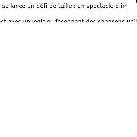
 se lance un défi de taille : un spectacle d’impr
ect avec un logiciel, façonnant des chansons uni
ts et des styles que vous proposez.
devient ainsi un album spontané et exclusif.
s à partager cette expérience intime, où la mus
onter votre histoire.