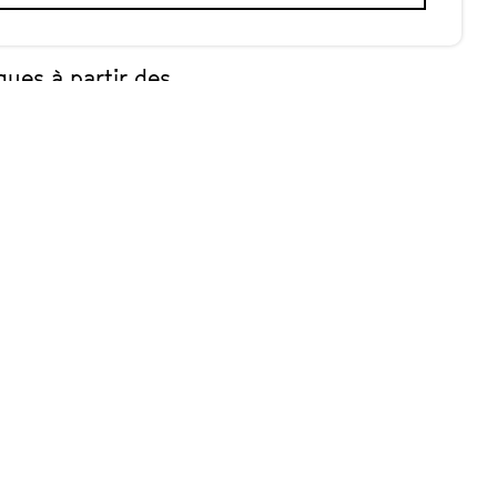
ovisation chantée
ques à partir des
ique naît dans