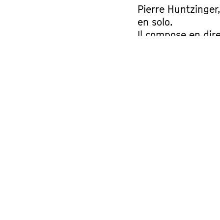
Pierre Huntzinger,
en solo.
Il compose en dir
histoires, des mo
Chaque spectacle 
Nous vous inviton
l’instant pour rac