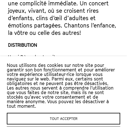
une complicité immédiate. Un concert
joyeux, vivant, où se croisent rires
d’enfants, clins d’œil d’adultes et
émotions partagées. Chantons l’enfance,
la vôtre ou celle des autres!
DISTRIBUTION
Henri Dès : chant, guitare
Fabien Ianonne : contrebasse
Nous utilisons des cookies sur notre site pour
© Crédit photo : DR
garantir son bon fonctionnement et pour améliorer
votre expérience utilisateur·rice lorsque vous
naviguez sur le web. Parmi eux, certains sont
obligatoires et ne peuvent pas être désactivés.
Les autres nous servent à comprendre l’utilisation
SITE DE L’ARTISTE
que vous faites de notre site, mais ils ne sont
stockés qu’avec votre consentement et de
manière anonyme. Vous pouvez les désactiver à
tout moment.
TOUT ACCEPTER