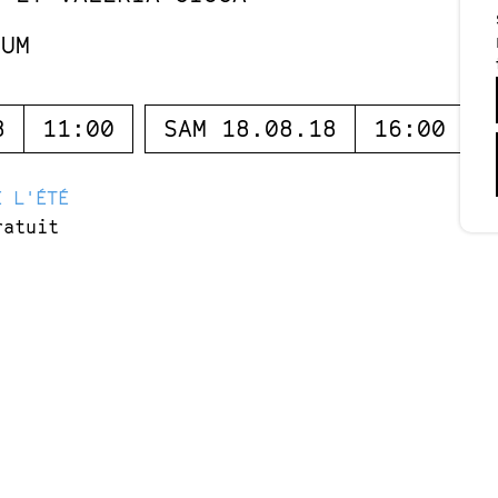
RUM
8
11:00
SAM 18.08.18
16:00
E L'ÉTÉ
ratuit
anifestation» est une déambulation chorégraphi
à la bonne humeur générale, un jeu de rôle gran
nde pourra participer! Pour cet événement, Davi
nseuse Valeria Giuga afin de créer une Happy Ma
oquant la nature comme source d’inspiration, d
-son diffusée par un casque et guidé par deux 