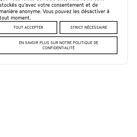
stockés qu’avec votre consentement et de
manière anonyme. Vous pouvez les désactiver à
tout moment.
TOUT ACCEPTER
STRICT NÉCESSAIRE
EN SAVOIR PLUS SUR NOTRE POLITIQUE DE
CONFIDENTIALITÉ
que enchantée et
deur nature,
d Rolland
nif dédiée aux
epuis la fin du
danseurs, le