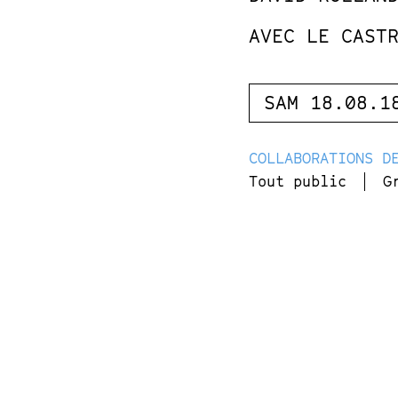
AVEC LE CAST
SAM 18.08.1
COLLABORATIONS D
Tout public
G
Cette «joyeuse m
décalée, propice 
auquel tout le mo
s’associe à la da
chorégraphes conv
XIXe siècle.
Grâce à une bande