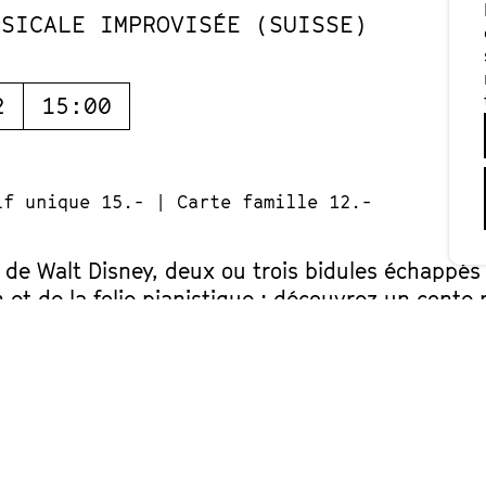
USICALE IMPROVISÉE (SUISSE)
2
15:00
if unique 15.- | Carte famille 12.-
de Walt Disney, deux ou trois bidules échappés 
 et de la folie pianistique : découvrez un conte
 leur mot à dire et leur refrain à chanter !
 la Comédie Musicale Improvisée vont bricoler, b
toire exclusive à quatre voix pour ravir les môme
dès 6 ans ! Aussi avec la Carte Famille.