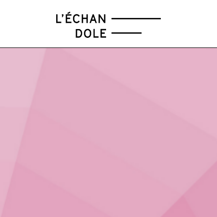
FÉV
MAR
AVR
MAI