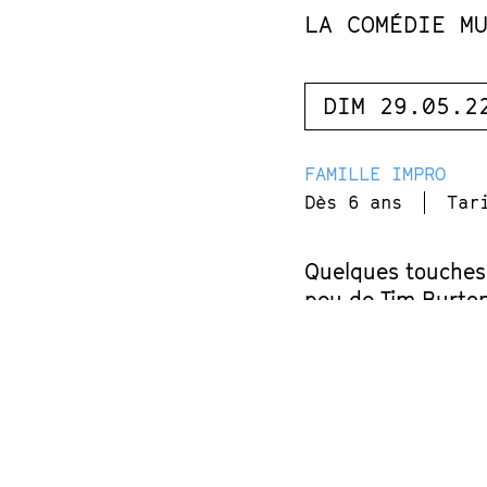
LA COMÉDIE M
DIM 29.05.2
FAMILLE
IMPRO
Dès 6 ans
Tar
Quelques touches 
peu de Tim Burton
où les enfants ont
Quatre artistes de
et butiner une his
gnomes.
À voir en famille 