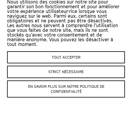
besoin : se surprendre toujours plus dans
Nous utilisons des cookies sur notre site pour
garantir son bon fonctionnement et pour améliorer
un concept qui laisserait libre place à leur
votre expérience utilisateur·rice lorsque vous
folie et leur réactivité.
naviguez sur le web. Parmi eux, certains sont
obligatoires et ne peuvent pas être désactivés.
Les autres nous servent à comprendre l’utilisation
Fais pas tant d’histoire est un véritable
que vous faites de notre site, mais ils ne sont
stockés qu’avec votre consentement et de
jeu ! Chaque improvisateur demande des
manière anonyme. Vous pouvez les désactiver à
tout moment.
anecdotes au public, sans les divulguer à
ses comparses. Le vainqueur fera jouer
TOUT ACCEPTER
un maximum d’anecdotes aux autres
comédiens sans qu’ils s’en aperçoivent.
STRICT NÉCESSAIRE
Interactif et pétillant !
EN SAVOIR PLUS SUR NOTRE POLITIQUE DE
CONFIDENTIALITÉ