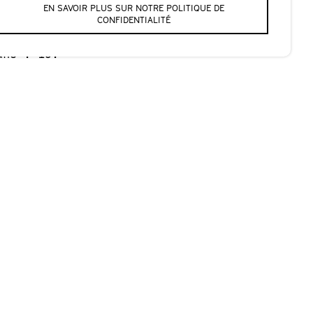
EN SAVOIR PLUS SUR NOTRE POLITIQUE DE
CONFIDENTIALITÉ
ans : 15.-
te Monnier est là.
u’elle a passées à
 parce que, comme
Ni une syllabe en
et aucun ne
 rien
 la présence de
.