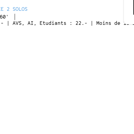
ÉE 2 SOLOS
60'
.- | AVS, AI, Etudiants : 22.- | Moins de 16 
dice de masse corporelle. Voilà pourquoi Charlot
graphie poignante, elle retrace les dix années q
orexie. Elle a choisi l’alexandrin pour en parler,
cette écriture est mesurée, calculée, pondérée. 
as assez. Chaque mot est pesé, pensé, repensé 
 parole est parfois crue, Charlotte ne manque en
 d’humour. Le tout est enrobé par la musique et
ont la rencontre sur ce projet était une évidence
tion : Charlotte Monnier
ion : Jérémie Kisling
ie Barbiera, Sylvain Blanchard