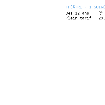
THÉÂTRE - 1 SOIR
Dès 12 ans
Plein tarif : 29
À cause de son in
Dans cette autobio
lutter contre l’an
dans sa maladie, 
trop, ni une de p
dépasse. Et si sa
d’autodérision et
Jérémie Kisling, d
Écriture et interpréta
Musique et interprétat
Mise en scène : Virgin