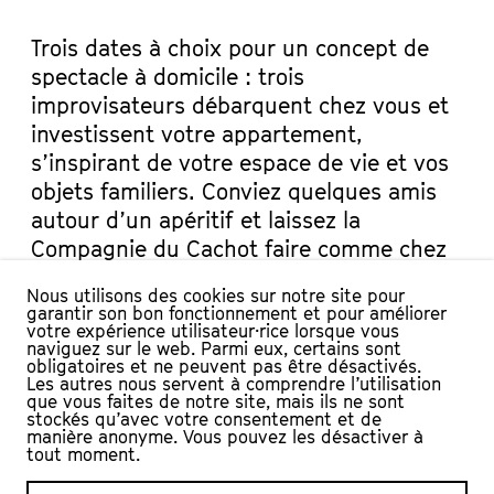
Trois dates à choix pour un concept de
spectacle à domicile : trois
improvisateurs débarquent chez vous et
investissent votre appartement,
s’inspirant de votre espace de vie et vos
objets familiers. Conviez quelques amis
autour d’un apéritif et laissez la
Compagnie du Cachot faire comme chez
vous : musique piochée dans vos CDs,
Nous utilisons des cookies sur notre site pour
costumes sortis de votre garde-robe et
garantir son bon fonctionnement et pour améliorer
votre expérience utilisateur·rice lorsque vous
tiroirs remplis d’idées. Vous ne
naviguez sur le web. Parmi eux, certains sont
regarderez plus jamais votre
obligatoires et ne peuvent pas être désactivés.
Les autres nous servent à comprendre l’utilisation
appartement de la même manière !
que vous faites de notre site, mais ils ne sont
stockés qu’avec votre consentement et de
manière anonyme. Vous pouvez les désactiver à
Si vous souhaitez accueillir ce spectacle
tout moment.
dans votre salon, merci de vous adresser