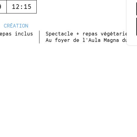
9
12:15
- CRÉATION
epas inclus
Spectacle + repas végétarien 
Au foyer de l'Aula Magna du C
mal de compagnie aussi philosophe et lucide q
ais comment ne pas l’être quand votre quotidien
ennui, quand votre environnement se résume à u
 ?
 de la faim depuis deux minutes. Je suis fort et
ant cinq minutes. Je commence à me sentir faibl
dward, lui-même transcrit du langage hamster par Ezra et M