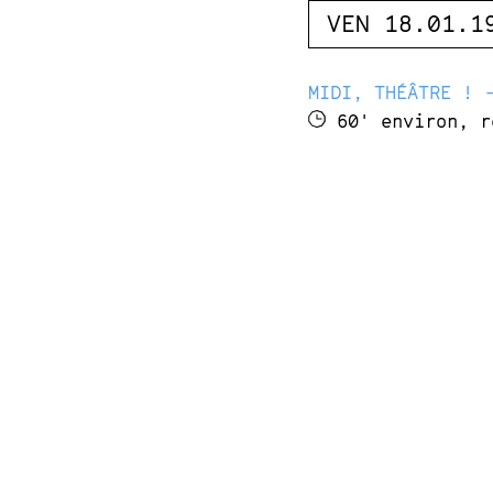
VEN 18.01.1
MIDI, THÉÂTRE ! 
60' environ, r
Edward est un ani
neurasthénique. M
de banalité et d’
et une mangeoire
« 14H33. En grève
Cela fait mainten
DISTRIBUTION
D’après le Journal d’E