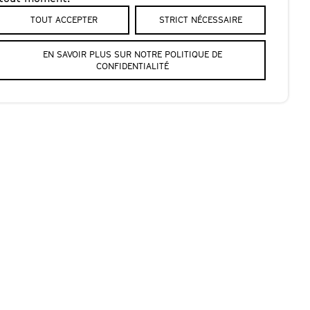
TOUT ACCEPTER
STRICT NÉCESSAIRE
EN SAVOIR PLUS SUR NOTRE POLITIQUE DE
CONFIDENTIALITÉ
: 29.-
hâteau
ue
 n’est fait que
ne cage, une roue
 déterminé. 14H36.
e. »
iriam Elia