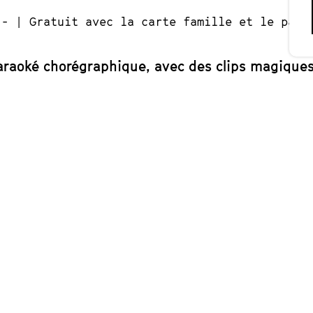
.- | Gratuit avec la carte famille et le pass
karaoké chorégraphique, avec des clips magiques
st un karaoké chorégraphique, un moment festi
ants et les familles durant la Fête de la Danse !
eproduire en groupe des mouvements de danse pr
musicaux, de films ou de séquences télévisées do
ntrer de la danse (plus ou moins chorégraphiée
ouler un peu et de laisser son corps s’exprimer !