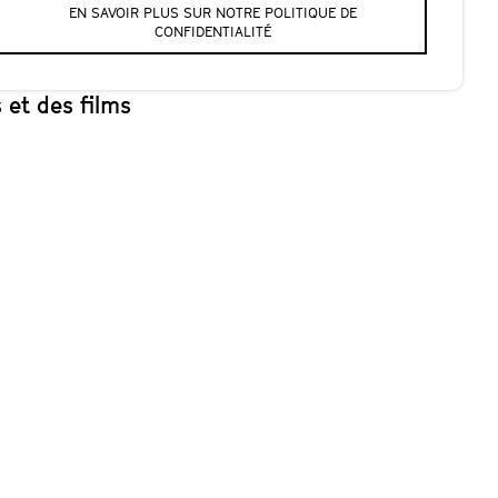
EN SAVOIR PLUS SUR NOTRE POLITIQUE DE
CONFIDENTIALITÉ
 FDD
 et des films
f spécialement
ojetés sur écran,
nt le point
). Une façon