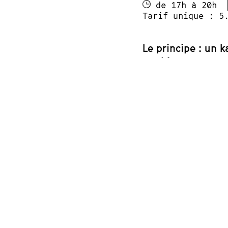
de 17h à 20h
Tarif unique : 5
Le principe : un 
mythiques.
Le Choréoké ? C’e
pensé pour les enf
Votre mission : r
extraits de clips 
commun est de mo
parfaite de se déf