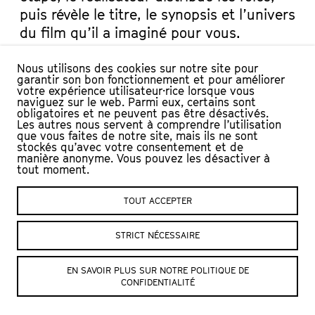
puis révèle le titre, le synopsis et l’univers
du film qu’il a imaginé pour vous.
Générique, retournement de situation,
Nous utilisons des cookies sur notre site pour
garantir son bon fonctionnement et pour améliorer
effet lumière, drames et déclarations, ce
votre expérience utilisateur·rice lorsque vous
« film » improvisé ne sera diffusé et joué
naviguez sur le web. Parmi eux, certains sont
obligatoires et ne peuvent pas être désactivés.
qu’une seule et unique fois. Une
Les autres nous servent à comprendre l’utilisation
que vous faites de notre site, mais ils ne sont
première et une dernière mondiale en
stockés qu’avec votre consentement et de
somme, enfin à Yverdon-les-Bains !
manière anonyme. Vous pouvez les désactiver à
tout moment.
DISTRIBUTION
TOUT ACCEPTER
Avec Tiphanie Bovay-Klameth, Alain Borek, Adrien
Knecht et Anita Rodriguez
STRICT NÉCESSAIRE
Réalisateur : Greg Leresche
EN SAVOIR PLUS SUR NOTRE POLITIQUE DE
CONFIDENTIALITÉ