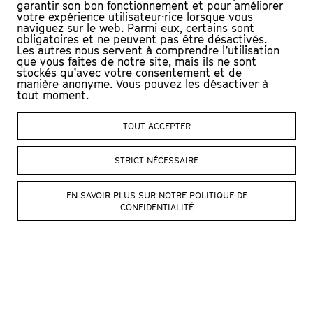
garantir son bon fonctionnement et pour améliorer
Bérengère Penel, Antoine Sahler : création
votre expérience utilisateur·rice lorsque vous
Bérengère Penel : paroles, musique, chant, piano
naviguez sur le web. Parmi eux, certains sont
Antoine Sahler : arrangements, direction artistique,
obligatoires et ne peuvent pas être désactivés.
piano, bugle, chant
Les autres nous servent à comprendre l’utilisation
que vous faites de notre site, mais ils ne sont
© Crédit photo : Sarah Carp
stockés qu’avec votre consentement et de
manière anonyme. Vous pouvez les désactiver à
tout moment.
SITE DE L’ARTISTE
TOUT ACCEPTER
STRICT NÉCESSAIRE
EN SAVOIR PLUS SUR NOTRE POLITIQUE DE
CONFIDENTIALITÉ