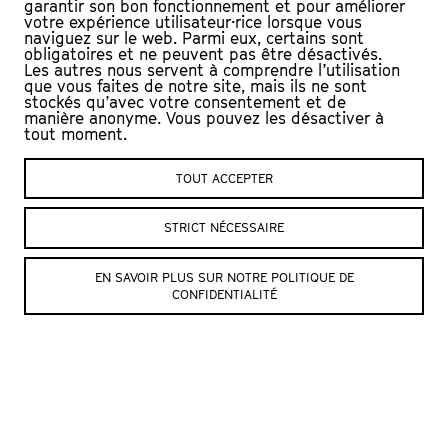
garantir son bon fonctionnement et pour améliorer
combinant avant-gardidsme, jazz et
votre expérience utilisateur·rice lorsque vous
naviguez sur le web. Parmi eux, certains sont
tradition, avec une subtilité étonnante. »
obligatoires et ne peuvent pas être désactivés.
Les autres nous servent à comprendre l’utilisation
silenceandsound.me
que vous faites de notre site, mais ils ne sont
stockés qu’avec votre consentement et de
La chanteuse et pianiste arménienne
manière anonyme. Vous pouvez les désactiver à
tout moment.
Areni Agbabian suit maintenant sa propre
voix. Dans
Bloom
(2019), l’album qu’elle a
TOUT ACCEPTER
publié avec le percussionniste suisse
Nicolas Stocker, elle prouve que les
STRICT NÉCESSAIRE
sentiments ont quelque chose de sacré. A
l’image d’hymnes et contes traditionnels
EN SAVOIR PLUS SUR NOTRE POLITIQUE DE
CONFIDENTIALITÉ
arméniens qu’elle réinterprète autour de
combinaisons musicales exquises et
singulières. Sublime.
DISTRIBUTION
Areni Agbabian : Piano, voix