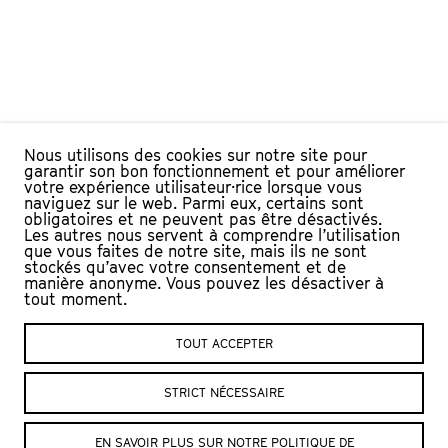
Nous utilisons des cookies sur notre site pour
garantir son bon fonctionnement et pour améliorer
votre expérience utilisateur·rice lorsque vous
naviguez sur le web. Parmi eux, certains sont
obligatoires et ne peuvent pas être désactivés.
Les autres nous servent à comprendre l’utilisation
que vous faites de notre site, mais ils ne sont
stockés qu’avec votre consentement et de
manière anonyme. Vous pouvez les désactiver à
tout moment.
TOUT ACCEPTER
L’Échandole
Nous contacter :
STRICT NÉCESSAIRE
Le Château, CP
Billetterie
+41 (0)24 423
1401 Yverdon-les-Bains
EN SAVOIR PLUS SUR NOTRE POLITIQUE DE
65 84