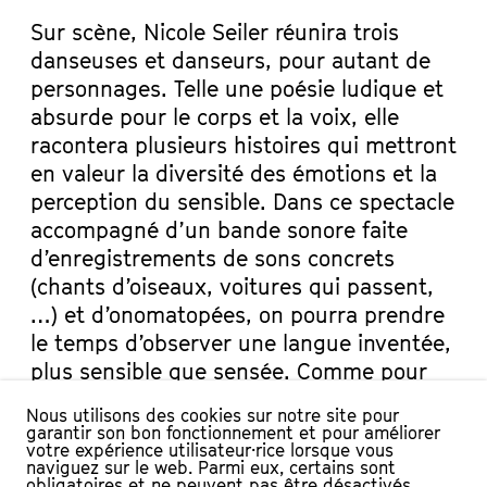
Sur scène, Nicole Seiler réunira trois
danseuses et danseurs, pour autant de
personnages. Telle une poésie ludique et
absurde pour le corps et la voix, elle
racontera plusieurs histoires qui mettront
en valeur la diversité des émotions et la
perception du sensible. Dans ce spectacle
accompagné d’un bande sonore faite
d’enregistrements de sons concrets
(chants d’oiseaux, voitures qui passent,
…) et d’onomatopées, on pourra prendre
le temps d’observer une langue inventée,
plus sensible que sensée. Comme pour
un alphabet dansé auquel chaque artiste
Nous utilisons des cookies sur notre site pour
contribuera en s’inspirant des autres,
garantir son bon fonctionnement et pour améliorer
votre expérience utilisateur·rice lorsque vous
l’expérience finale nous mènera à la
naviguez sur le web. Parmi eux, certains sont
compréhension d’un tout ébouriffant. On
obligatoires et ne peuvent pas être désactivés.