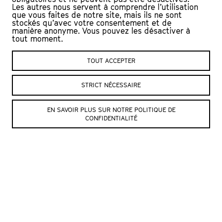
Les autres nous servent à comprendre l’utilisation
aura, sans aucun doute, envie de crier
que vous faites de notre site, mais ils ne sont
stockés qu’avec votre consentement et de
Wouah !
manière anonyme. Vous pouvez les désactiver à
tout moment.
DISTRIBUTION
TOUT ACCEPTER
Conception, chorégraphique
Nicole Seiler
Danse, chorégraphie
Hortens de Boursetty, Colline
STRICT NÉCESSAIRE
Cabanis, Gabriel Obergfell
Musique
Stéphane Vecchione
Travail de voix
An Chen
EN SAVOIR PLUS SUR NOTRE POLITIQUE DE
Lumière
Antoine Vecchione
CONFIDENTIALITÉ
Scénographie, vidéo
Vincent Deblue
Costumes
Cécile Delanöe
Collaboration dramaturgique
Muriel Imbach
Direction technique, régie
Vincent Deblue
Administration
Laurence Rochat
Diffusion
Michaël Monney
Coproduction
Compagnie Nicole Seiler, Le Petit
Théâtre de Lausanne
Une coproduction dans le cadre du Fonds des