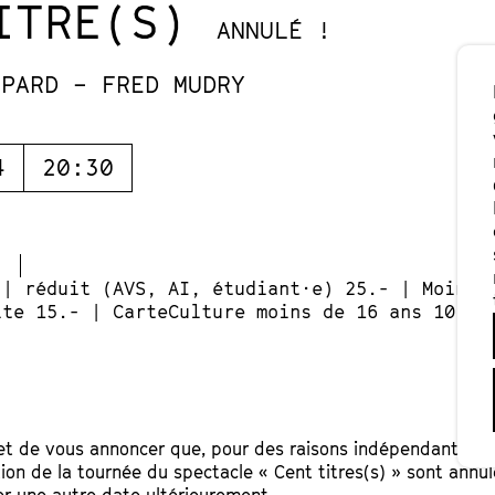
ITRE(S)
ANNULÉ !
SPARD – FRED MUDRY
4
20:30
 | réduit (AVS, AI, étudiant·e) 25.- | Moins 
lte 15.- | CarteCulture moins de 16 ans 10.-
 de vous annoncer que, pour des raisons indépendantes de
ion de la tournée du spectacle « Cent titres(s) » sont annu