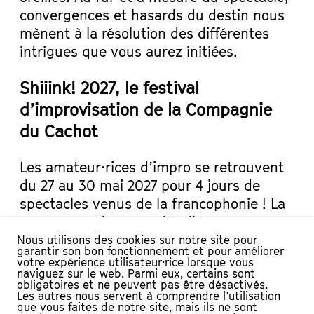
convergences et hasards du destin nous
mènent à la résolution des différentes
intrigues que vous aurez initiées.
Shiiink! 2027, le festival
d’improvisation de la Compagnie
du Cachot
Les amateur·rices d’impro se retrouvent
du 27 au 30 mai 2027 pour 4 jours de
spectacles venus de la francophonie ! La
programmation sera dévoilée au
printemps. > voir
l’édition précédente
Nous utilisons des cookies sur notre site pour
garantir son bon fonctionnement et pour améliorer
votre expérience utilisateur·rice lorsque vous
DISTRIBUTION
naviguez sur le web. Parmi eux, certains sont
obligatoires et ne peuvent pas être désactivés.
Les autres nous servent à comprendre l’utilisation
Avec : Christelle Berney, Tiphanie Bovay-Klameth,
que vous faites de notre site, mais ils ne sont