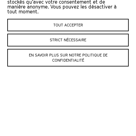
Vincent Held, Greg Leresche, Yvan Richardet,
stockés qu’avec votre consentement et de
manière anonyme. Vous pouvez les désactiver à
Bertrand Tappy, Florian Favre et quelques invité·es
tout moment.
(en alternance)
© Crédit photo : Julien Mudry
TOUT ACCEPTER
STRICT NÉCESSAIRE
SITE DE LA COMPAGNIE
EN SAVOIR PLUS SUR NOTRE POLITIQUE DE
CONFIDENTIALITÉ
© Julien Mudry
© Julien Mudry