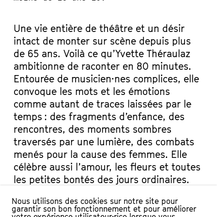
Une vie entière de théâtre et un désir
intact de monter sur scène depuis plus
de 65 ans. Voilà ce qu’Yvette Théraulaz
ambitionne de raconter en 80 minutes.
Entourée de musicien·nes complices, elle
convoque les mots et les émotions
comme autant de traces laissées par le
temps : des fragments d’enfance, des
rencontres, des moments sombres
traversés par une lumière, des combats
menés pour la cause des femmes. Elle
célèbre aussi l’amour, les fleurs et toutes
les petites bontés des jours ordinaires.
Un spectacle joyeux, parce qu’arriver à
Nous utilisons des cookies sur notre site pour
80 ans, aussi, c’est drôlement étonnant.
garantir son bon fonctionnement et pour améliorer
votre expérience utilisateur·rice lorsque vous