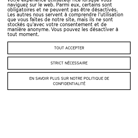
naviguez sur le web. Parmi eux, certains sont
DISTRIBUTION
obligatoires et ne peuvent pas être désactivés.
Les autres nous servent à comprendre l’utilisation
Avec : Yvette Théraulaz
que vous faites de notre site, mais ils ne sont
stockés qu’avec votre consentement et de
Mise en scène : François Gremaud
manière anonyme. Vous pouvez les désactiver à
Arrangements : Lee Maddeford
tout moment.
Accordéon : Christel Sautaux
Violoncelle : Joëlle Mauris
TOUT ACCEPTER
Guitare : Solal Excoffier
Production : Compagnie Horizon
© Crédit photo : Magali Girardin
STRICT NÉCESSAIRE
EN SAVOIR PLUS SUR NOTRE POLITIQUE DE
CONFIDENTIALITÉ
SITE DE L’ARTISTE
SUIVRE L’ITINÉRAIRE
« MÉMOIRE VIVE »